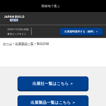
Press
ス
開催地で選ぶ
Escape
キ
to
ッ
close
ホーム
グ
プ
the
ロ
2026年08月26日
し
ー
menu.
インテックス大阪/ INTEX OSAKA
2026/12/2(水)-4(金)
バ
出展資料請求する（無料）＞
て
東京ビッグサイト
ル
進
ナ
8月_大阪
ビ
ホーム
>
出展製品一覧
> 製品詳細
む
2026年08月26日
ゲ
インテックス大阪/ INTEX OSAKA
ー
シ
ョ
12月_東京
ン
2026年12月02日
を
東京ビッグサイト/Tokyo Big Sight
折
り
た
出展社一覧はこちら ＞
3月_建設DX展＋（プラス）
た
2027年03月17日
む
東京ビッグサイト/Tokyo Big Sight
出展製品一覧はこちら ＞