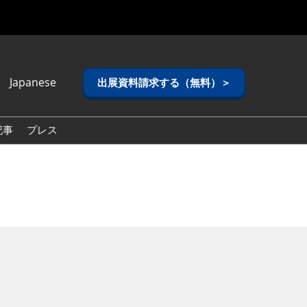
Japanese
出展資料請求する（無料）＞
anese
lish
記事
プレス
ean (Naver
g)