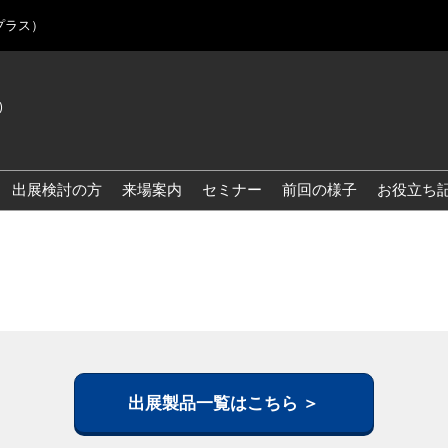
プラス）
)
Jap
Eng
出展検討の方
来場案内
セミナー
前回の様子
お役立ち
Kor
Blo
出展製品一覧はこちら ＞