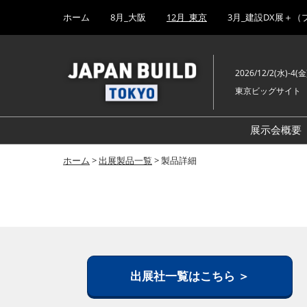
Press
ス
ホーム
8月_大阪
12月_東京
3月_建設DX展＋（
Escape
キ
to
ッ
close
プ
the
2026/12/2(水)-4(金
し
menu.
東京ビッグサイト
て
進
む
展示会概要
ホーム
>
出展製品一覧
> 製品詳細
出展社一覧はこちら ＞