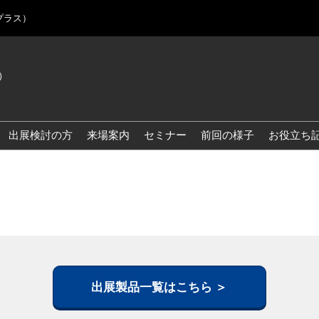
プラス）
)
Jap
Eng
出展検討の方
来場案内
セミナー
前回の様子
お役立ち
Kor
Blo
出展製品一覧はこちら ＞