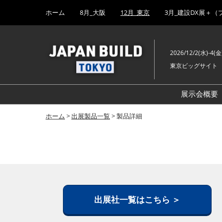
Press
ス
ホーム
8月_大阪
12月_東京
3月_建設DX展＋（
Escape
キ
to
ッ
close
プ
the
2026/12/2(水)-4(金
し
menu.
東京ビッグサイト
て
進
む
展示会概要
ホーム
>
出展製品一覧
> 製品詳細
出展社一覧はこちら ＞