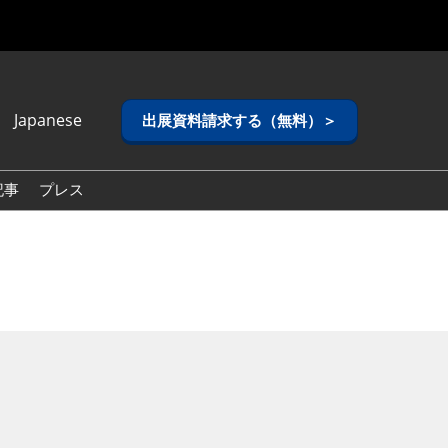
Japanese
出展資料請求する（無料）＞
anese
lish
記事
プレス
ean (Naver
g)