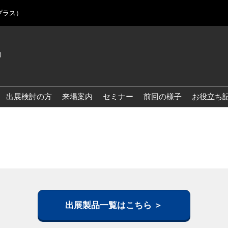
プラス）
)
Jap
Eng
出展検討の方
来場案内
セミナー
前回の様子
お役立ち
Kor
Blo
出展製品一覧はこちら ＞