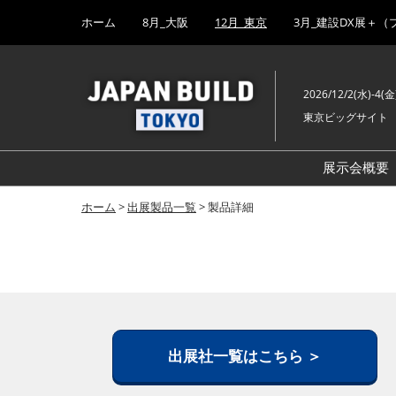
Press
ス
ホーム
8月_大阪
12月_東京
3月_建設DX展＋（
Escape
キ
to
ッ
close
プ
the
2026/12/2(水)-4(金
し
menu.
東京ビッグサイト
て
進
む
展示会概要
ホーム
>
出展製品一覧
> 製品詳細
出展社一覧はこちら ＞