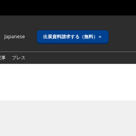
Japanese
出展資料請求する（無料）＞
anese
lish
記事
プレス
ean (Naver
g)