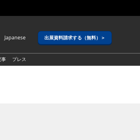
Japanese
出展資料請求する（無料）＞
anese
lish
記事
プレス
ean (Naver
g)