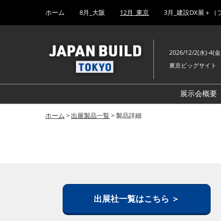
Press
ス
ホーム
8月_大阪
12月_東京
3月_建設DX展＋（
Escape
キ
to
ッ
close
プ
the
2026/12/2(水)-4(金
し
menu.
東京ビッグサイト
て
進
む
展示会概要
ホーム
>
出展製品一覧
> 製品詳細
出展社一覧はこちら ＞