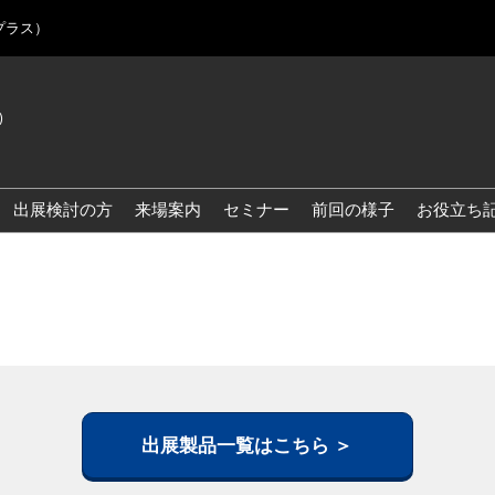
プラス）
)
Jap
Eng
出展検討の方
来場案内
セミナー
前回の様子
お役立ち
Kor
Blo
出展製品一覧はこちら ＞