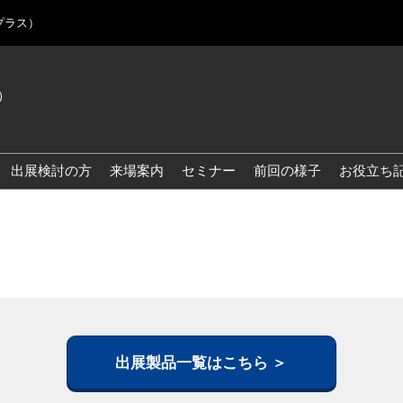
プラス）
)
Jap
Eng
出展検討の方
来場案内
セミナー
前回の様子
お役立ち
Kor
Blo
出展製品一覧はこちら ＞