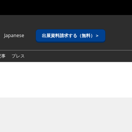
Japanese
出展資料請求する（無料）＞
anese
lish
記事
プレス
ean (Naver
g)