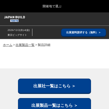
Press
ス
開催地で選ぶ
Escape
キ
to
ッ
close
ホーム
グ
プ
the
ロ
2026年08月26日
し
ー
menu.
インテックス大阪/ INTEX OSAKA
2026/12/2(水)-4(金)
バ
出展資料請求する（無料）＞
て
東京ビッグサイト
ル
進
ナ
8月_大阪
ビ
ホーム
>
出展製品一覧
> 製品詳細
む
2026年08月26日
ゲ
インテックス大阪/ INTEX OSAKA
ー
シ
ョ
12月_東京
ン
2026年12月02日
を
東京ビッグサイト/Tokyo Big Sight
折
り
た
出展社一覧はこちら ＞
3月_建設DX展＋（プラス）
た
2027年03月17日
む
東京ビッグサイト/Tokyo Big Sight
出展製品一覧はこちら ＞