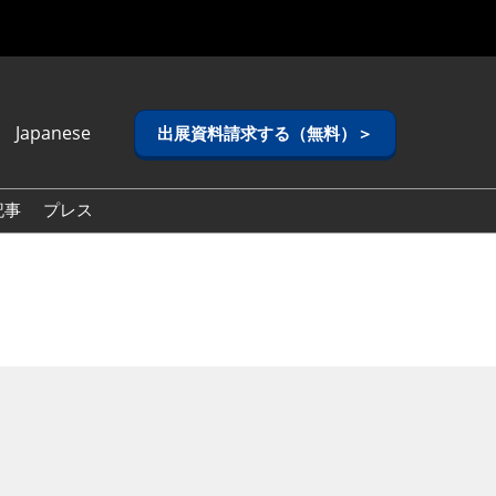
Japanese
出展資料請求する（無料）＞
anese
lish
記事
プレス
ean (Naver
g)