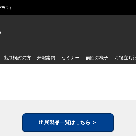
プラス）
)
Jap
Eng
出展検討の方
来場案内
セミナー
前回の様子
お役立ち
Kor
Blo
出展製品一覧はこちら ＞