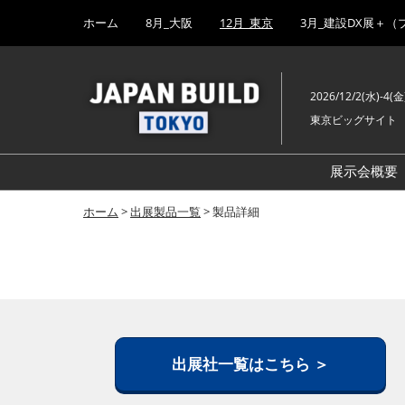
Press
ス
ホーム
8月_大阪
12月_東京
3月_建設DX展＋（
Escape
キ
to
ッ
close
プ
the
2026/12/2(水)-4(金
し
menu.
東京ビッグサイト
て
進
む
展示会概要
ホーム
>
出展製品一覧
> 製品詳細
出展社一覧はこちら ＞