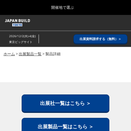
Press
ス
開催地で選ぶ
Escape
キ
to
ッ
close
ホーム
グ
プ
the
ロ
2026年08月26日
し
ー
menu.
インテックス大阪/ INTEX OSAKA
2026/12/2(水)-4(金)
バ
出展資料請求する（無料）＞
て
東京ビッグサイト
ル
進
ナ
8月_大阪
ビ
ホーム
>
出展製品一覧
> 製品詳細
む
2026年08月26日
ゲ
インテックス大阪/ INTEX OSAKA
ー
シ
ョ
12月_東京
ン
2026年12月02日
を
東京ビッグサイト/Tokyo Big Sight
折
り
た
出展社一覧はこちら ＞
3月_建設DX展＋（プラス）
た
2027年03月17日
む
東京ビッグサイト/Tokyo Big Sight
出展製品一覧はこちら ＞