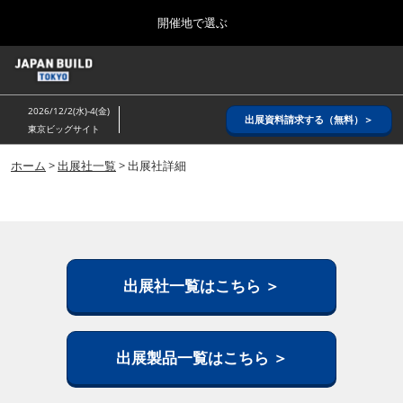
Press
ス
開催地で選ぶ
Escape
キ
to
ッ
close
ホーム
グ
プ
the
ロ
2026年08月26日
し
ー
menu.
インテックス大阪/ INTEX OSAKA
2026/12/2(水)-4(金)
バ
出展資料請求する（無料）＞
て
東京ビッグサイト
ル
進
ナ
8月_大阪
ビ
ホーム
>
出展社一覧
> 出展社詳細
む
2026年08月26日
ゲ
インテックス大阪/ INTEX OSAKA
ー
シ
ョ
12月_東京
ン
2026年12月02日
を
東京ビッグサイト/Tokyo Big Sight
折
出展社一覧はこちら ＞
り
た
3月_建設DX展＋（プラス）
た
2027年03月17日
む
出展製品一覧はこちら ＞
東京ビッグサイト/Tokyo Big Sight