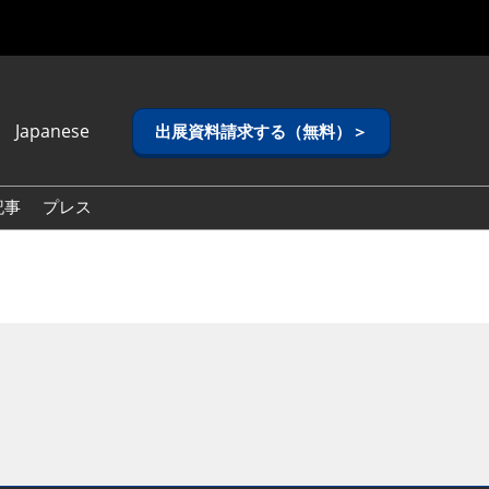
Japanese
出展資料請求する（無料）＞
anese
lish
記事
プレス
ean (Naver
g)