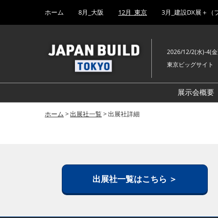
Press
ス
ホーム
8月_大阪
12月_東京
3月_建設DX展＋（
Escape
キ
to
ッ
close
プ
the
2026/12/2(水)-4(金
し
menu.
東京ビッグサイト
て
進
む
展示会概要
ホーム
>
出展社一覧
> 出展社詳細
出展社一覧はこちら ＞