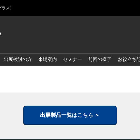
プラス）
)
Jap
Eng
出展検討の方
来場案内
セミナー
前回の様子
お役立ち
Kor
Blo
出展製品一覧はこちら ＞