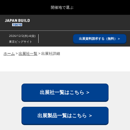
Press
ス
開催地で選ぶ
Escape
キ
to
ッ
close
ホーム
グ
プ
the
ロ
2026年08月26日
し
ー
menu.
インテックス大阪/ INTEX OSAKA
2026/12/2(水)-4(金)
バ
出展資料請求する（無料）＞
て
東京ビッグサイト
ル
進
ナ
8月_大阪
ビ
ホーム
>
出展社一覧
> 出展社詳細
む
2026年08月26日
ゲ
インテックス大阪/ INTEX OSAKA
ー
シ
ョ
12月_東京
ン
2026年12月02日
を
東京ビッグサイト/Tokyo Big Sight
折
出展社一覧はこちら ＞
り
た
3月_建設DX展＋（プラス）
た
2027年03月17日
む
出展製品一覧はこちら ＞
東京ビッグサイト/Tokyo Big Sight