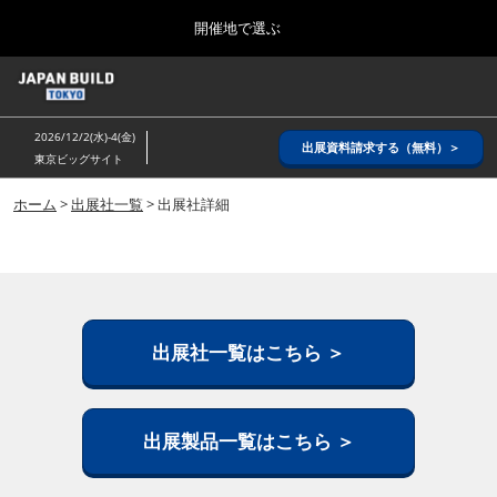
Press
ス
開催地で選ぶ
Escape
キ
to
ッ
close
ホーム
グ
プ
the
ロ
2026年08月26日
し
ー
menu.
インテックス大阪/ INTEX OSAKA
2026/12/2(水)-4(金)
バ
出展資料請求する（無料）＞
て
東京ビッグサイト
ル
進
ナ
8月_大阪
ビ
ホーム
>
出展社一覧
> 出展社詳細
む
2026年08月26日
ゲ
インテックス大阪/ INTEX OSAKA
ー
シ
ョ
12月_東京
ン
2026年12月02日
を
東京ビッグサイト/Tokyo Big Sight
折
出展社一覧はこちら ＞
り
た
3月_建設DX展＋（プラス）
た
2027年03月17日
む
出展製品一覧はこちら ＞
東京ビッグサイト/Tokyo Big Sight