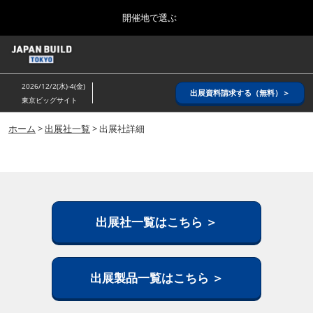
Press
ス
開催地で選ぶ
Escape
キ
to
ッ
close
ホーム
グ
プ
the
ロ
2026年08月26日
し
ー
menu.
インテックス大阪/ INTEX OSAKA
2026/12/2(水)-4(金)
バ
出展資料請求する（無料）＞
て
東京ビッグサイト
ル
進
ナ
8月_大阪
ビ
ホーム
>
出展社一覧
> 出展社詳細
む
2026年08月26日
ゲ
インテックス大阪/ INTEX OSAKA
ー
シ
ョ
12月_東京
ン
2026年12月02日
を
東京ビッグサイト/Tokyo Big Sight
折
出展社一覧はこちら ＞
り
た
3月_建設DX展＋（プラス）
た
2027年03月17日
む
出展製品一覧はこちら ＞
東京ビッグサイト/Tokyo Big Sight