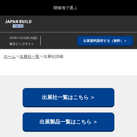
Press
ス
開催地で選ぶ
Escape
キ
to
ッ
close
ホーム
グ
プ
the
ロ
2026年08月26日
し
ー
menu.
インテックス大阪/ INTEX OSAKA
2026/12/2(水)-4(金)
バ
出展資料請求する（無料）＞
て
東京ビッグサイト
ル
進
ナ
8月_大阪
ビ
ホーム
>
出展社一覧
> 出展社詳細
む
2026年08月26日
ゲ
インテックス大阪/ INTEX OSAKA
ー
シ
ョ
12月_東京
ン
2026年12月02日
を
東京ビッグサイト/Tokyo Big Sight
折
出展社一覧はこちら ＞
り
た
3月_建設DX展＋（プラス）
た
2027年03月17日
む
出展製品一覧はこちら ＞
東京ビッグサイト/Tokyo Big Sight