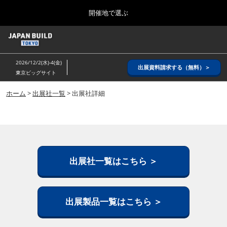
Press
ス
開催地で選ぶ
Escape
キ
to
ッ
close
ホーム
グ
プ
the
ロ
2026年08月26日
し
ー
menu.
インテックス大阪/ INTEX OSAKA
2026/12/2(水)-4(金)
バ
出展資料請求する（無料）＞
て
東京ビッグサイト
ル
進
ナ
8月_大阪
ビ
ホーム
>
出展社一覧
> 出展社詳細
む
2026年08月26日
ゲ
インテックス大阪/ INTEX OSAKA
ー
シ
ョ
12月_東京
ン
2026年12月02日
を
東京ビッグサイト/Tokyo Big Sight
折
出展社一覧はこちら ＞
り
た
3月_建設DX展＋（プラス）
た
2027年03月17日
む
出展製品一覧はこちら ＞
東京ビッグサイト/Tokyo Big Sight