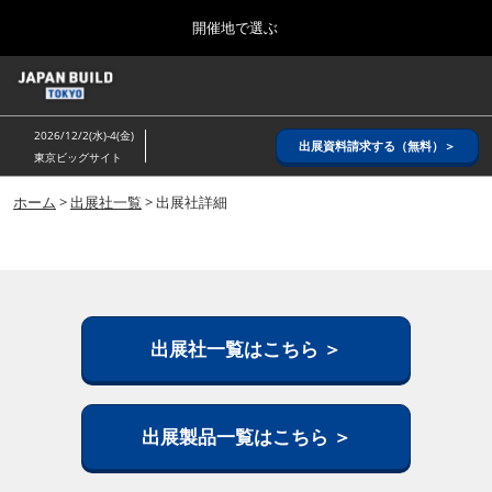
Press
ス
開催地で選ぶ
Escape
キ
to
ッ
close
ホーム
グ
プ
the
ロ
2026年08月26日
し
ー
menu.
インテックス大阪/ INTEX OSAKA
2026/12/2(水)-4(金)
バ
出展資料請求する（無料）＞
て
東京ビッグサイト
ル
進
ナ
8月_大阪
ビ
ホーム
>
出展社一覧
> 出展社詳細
む
2026年08月26日
ゲ
インテックス大阪/ INTEX OSAKA
ー
シ
ョ
12月_東京
ン
2026年12月02日
を
東京ビッグサイト/Tokyo Big Sight
折
出展社一覧はこちら ＞
り
た
3月_建設DX展＋（プラス）
た
2027年03月17日
む
出展製品一覧はこちら ＞
東京ビッグサイト/Tokyo Big Sight