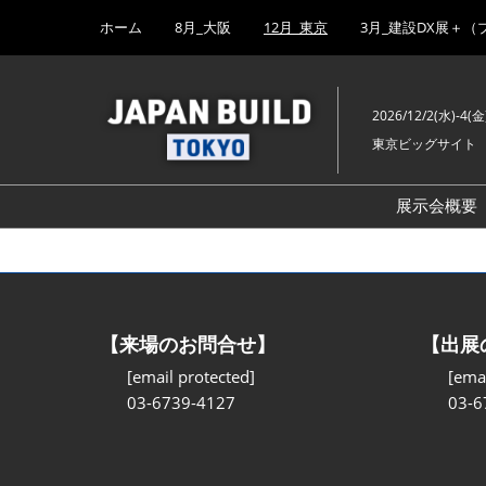
Press
ス
ホーム
8月_大阪
12月_東京
3月_建設DX展＋（
Escape
キ
to
ッ
close
プ
the
2026/12/2(水)-4(金
し
menu.
東京ビッグサイト
て
進
む
展示会概要
【来場のお問合せ】
【出展
[email protected]
[emai
03-6739-4127
03-6