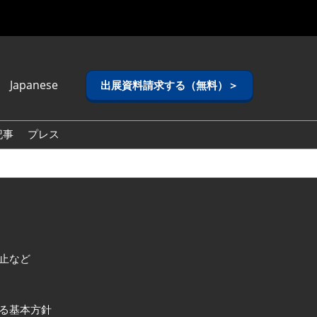
Japanese
出展資料請求する（無料）＞
anese
lish
記事
プレス
ean (Naver
g)
止など
る基本方針