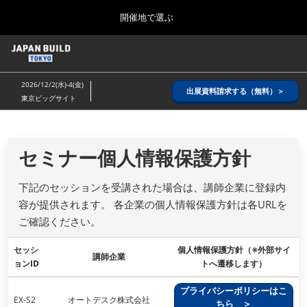
Press
ス
開催地で選ぶ
Escape
キ
to
ッ
close
ホーム
グ
プ
the
ロ
2026年08月26日
し
ー
menu.
インテックス大阪/ INTEX OSAKA
2026/12/2(水)-4(金)
バ
出展資料請求する（無料）＞
て
東京ビッグサイト
ル
進
ナ
8月_大阪
ビ
む
2026年08月26日
ゲ
インテックス大阪/ INTEX OSAKA
ー
セミナー個人情報保護方針
シ
ョ
12月_東京
下記のセッションを受講された場合は、講師企業に登録内
ン
2026年12月02日
を
容が提供されます。 各企業の個人情報保護方針は各URLを
東京ビッグサイト/Tokyo Big Sight
折
ご確認ください。
り
た
3月_建設DX展＋（プラス）
た
セッシ
個人情報保護方針（※外部サイ
講師企業
2027年03月17日
む
ョンID
トへ遷移します）
東京ビッグサイト/Tokyo Big Sight
プライバシーポリシーはこ
EX-S2
オートデスク株式会社
ちら ＞