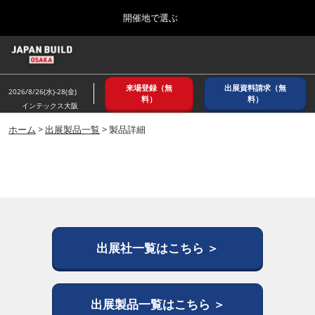
Press
ス
開催地で選ぶ
Escape
キ
to
ッ
close
ホーム
グ
プ
the
ロ
2026年08月26日
し
ー
menu.
インテックス大阪/ INTEX OSAKA
来場登録（無
出展資料請求（無
バ
2026/8/26(水)-28(金)
て
料）
料）
ル
インテックス大阪
進
ナ
8月_大阪
ビ
ホーム
>
出展製品一覧
> 製品詳細
む
2026年08月26日
ゲ
インテックス大阪/ INTEX OSAKA
ー
シ
ョ
12月_東京
ン
2026年12月02日
を
東京ビッグサイト/Tokyo Big Sight
折
り
た
出展社一覧はこちら ＞
3月_建設DX展＋（プラス）
た
2027年03月17日
む
東京ビッグサイト/Tokyo Big Sight
出展製品一覧はこちら ＞