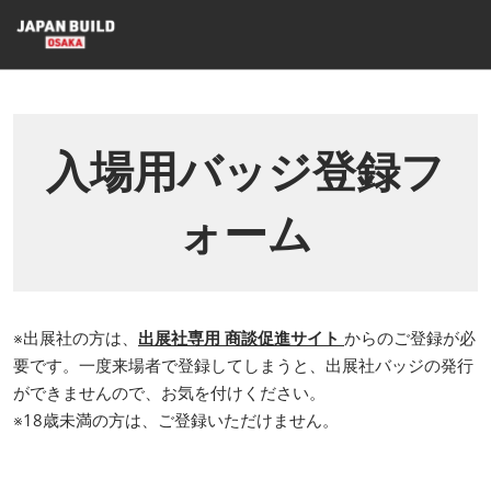
ス
キ
ッ
プ
し
て
入場用バッジ登録フ
進
む
ォーム
※出展社の方は、
出展社専用 商談促進サイト
からのご登録が必
要です。一度来場者で登録してしまうと、出展社バッジの発行
ができませんので、お気を付けください。
※18歳未満の方は、ご登録いただけません。