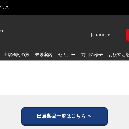
プラス）
金)
Japanese
Japanese
English
出展検討の方
来場案内
セミナー
前回の様子
お役立ち
Korean (Naver
Blog)
出展製品一覧はこちら ＞