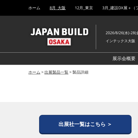
Press
ス
ホーム
8月_大阪
12月_東京
3月_建設DX展＋（
Escape
キ
to
ッ
close
プ
the
2026/8/26(水)-28(
し
menu.
インテックス大阪
て
進
む
展示会概要
ホーム
>
出展製品一覧
> 製品詳細
出展社一覧はこちら ＞