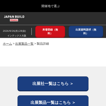
Press
ス
開催地で選ぶ
Escape
キ
to
ッ
close
ホーム
グ
プ
the
ロ
2026年08月26日
し
ー
menu.
インテックス大阪/ INTEX OSAKA
来場登録（無
出展資料請求（無
バ
2026/8/26(水)-28(金)
て
料）
料）
ル
インテックス大阪
進
ナ
8月_大阪
ビ
ホーム
>
出展製品一覧
> 製品詳細
む
2026年08月26日
ゲ
インテックス大阪/ INTEX OSAKA
ー
シ
ョ
12月_東京
ン
2026年12月02日
を
東京ビッグサイト/Tokyo Big Sight
折
り
た
出展社一覧はこちら ＞
3月_建設DX展＋（プラス）
た
2027年03月17日
む
東京ビッグサイト/Tokyo Big Sight
出展製品一覧はこちら ＞