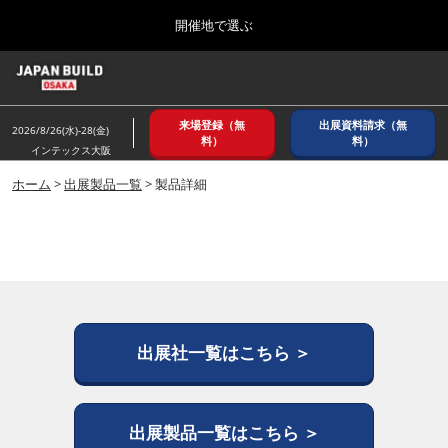
Press
ス
開催地で選ぶ
Escape
キ
to
ッ
close
ホーム
グ
プ
the
ロ
2026年08月26日
し
ー
menu.
インテックス大阪/ INTEX OSAKA
来場登録（無
出展資料請求（無
バ
2026/8/26(水)-28(金)
て
料）
料）
ル
インテックス大阪
進
ナ
8月_大阪
ビ
ホーム
>
出展製品一覧
> 製品詳細
む
2026年08月26日
ゲ
インテックス大阪/ INTEX OSAKA
ー
シ
ョ
12月_東京
ン
2026年12月02日
を
東京ビッグサイト/Tokyo Big Sight
折
り
た
出展社一覧はこちら ＞
3月_建設DX展＋（プラス）
た
2027年03月17日
む
東京ビッグサイト/Tokyo Big Sight
出展製品一覧はこちら ＞