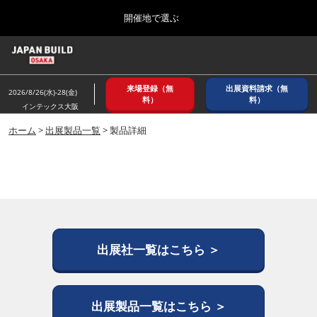
Press
ス
開催地で選ぶ
Escape
キ
to
ッ
close
ホーム
グ
プ
the
ロ
2026年08月26日
し
ー
menu.
インテックス大阪/ INTEX OSAKA
来場登録（無
出展資料請求（無
バ
2026/8/26(水)-28(金)
て
料）
料）
ル
インテックス大阪
進
ナ
8月_大阪
ビ
ホーム
>
出展製品一覧
> 製品詳細
む
2026年08月26日
ゲ
インテックス大阪/ INTEX OSAKA
ー
シ
ョ
12月_東京
ン
2026年12月02日
を
東京ビッグサイト/Tokyo Big Sight
折
り
た
出展社一覧はこちら ＞
3月_建設DX展＋（プラス）
た
2027年03月17日
む
東京ビッグサイト/Tokyo Big Sight
出展製品一覧はこちら ＞