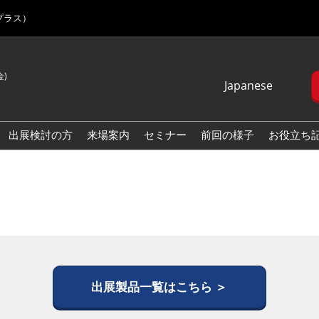
プラス）
金)
Japanese
Japanese
English
出展検討の方
来場案内
セミナー
前回の様子
お役立ち
Korean (Naver
Blog)
出展製品一覧はこちら ＞