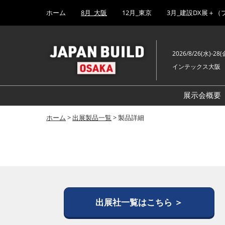
Press
ス
ホーム
8月_大阪
12月_東京
3月_建設DX展＋（
Escape
キ
to
ッ
close
プ
the
2026/8/26(水)-28(
し
menu.
インテックス大阪
て
進
む
展示会概要
ホーム
>
出展製品一覧
> 製品詳細
出展社一覧はこちら ＞