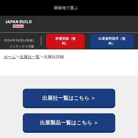
Press
ス
開催地で選ぶ
Escape
キ
to
ッ
close
ホーム
グ
プ
the
ロ
2026年08月26日
し
ー
menu.
インテックス大阪/ INTEX OSAKA
来場登録（無
出展資料請求（無
バ
2026/8/26(水)-28(金)
て
料）
料）
ル
インテックス大阪
進
ナ
8月_大阪
ビ
ホーム
>
出展社一覧
> 出展社詳細
む
2026年08月26日
ゲ
インテックス大阪/ INTEX OSAKA
ー
シ
ョ
12月_東京
ン
2026年12月02日
を
東京ビッグサイト/Tokyo Big Sight
折
出展社一覧はこちら ＞
り
た
3月_建設DX展＋（プラス）
た
2027年03月17日
む
出展製品一覧はこちら ＞
東京ビッグサイト/Tokyo Big Sight