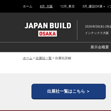
Press
ス
ホーム
8月_大阪
12月_東京
3月_建設DX展＋（
Escape
キ
to
ッ
close
プ
the
2026/8/26(水)-28(
し
menu.
インテックス大阪
て
進
む
展示会概要
ホーム
>
出展社一覧
> 出展社詳細
出展社一覧はこちら ＞