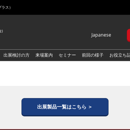
プラス）
金)
Japanese
Japanese
English
出展検討の方
来場案内
セミナー
前回の様子
お役立ち
Korean (Naver
Blog)
出展製品一覧はこちら ＞