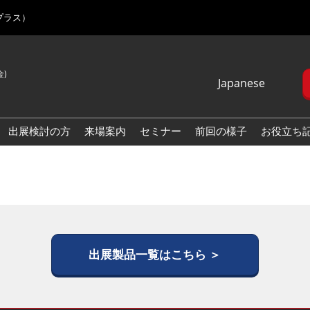
プラス）
金)
Japanese
Japanese
English
出展検討の方
来場案内
セミナー
前回の様子
お役立ち
Korean (Naver
Blog)
出展製品一覧はこちら ＞