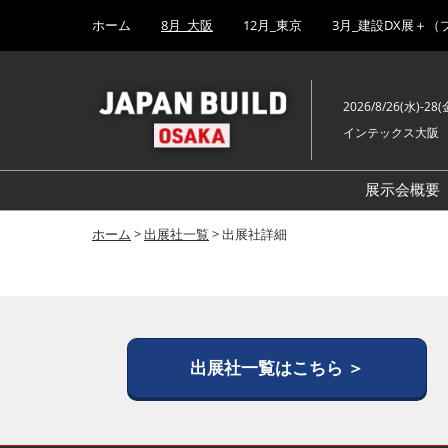
Press
ス
ホーム
8月_大阪
12月_東京
3月_建設DX展＋（
Escape
キ
to
ッ
close
プ
the
2026/8/26(水)-28(
し
menu.
インテックス大阪
て
進
む
展示会概要
ホーム
>
出展社一覧
> 出展社詳細
出展社一覧はこちら ＞