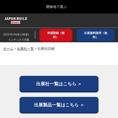
Press
ス
開催地で選ぶ
Escape
キ
to
ッ
close
ホーム
グ
プ
the
ロ
2026年08月26日
し
ー
menu.
インテックス大阪/ INTEX OSAKA
来場登録（無
出展資料請求（無
バ
2026/8/26(水)-28(金)
て
料）
料）
ル
インテックス大阪
進
ナ
8月_大阪
ビ
ホーム
>
出展社一覧
> 出展社詳細
む
2026年08月26日
ゲ
インテックス大阪/ INTEX OSAKA
ー
シ
ョ
12月_東京
ン
2026年12月02日
を
東京ビッグサイト/Tokyo Big Sight
折
出展社一覧はこちら ＞
り
た
3月_建設DX展＋（プラス）
た
2027年03月17日
む
出展製品一覧はこちら ＞
東京ビッグサイト/Tokyo Big Sight