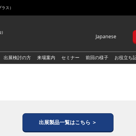
プラス）
金)
Japanese
Japanese
English
出展検討の方
来場案内
セミナー
前回の様子
お役立ち
Korean (Naver
Blog)
出展製品一覧はこちら ＞