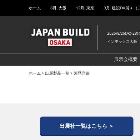
Press
ス
ホーム
8月_大阪
12月_東京
3月_建設DX展＋（
Escape
キ
to
ッ
close
プ
the
2026/8/26(水)-28(
し
menu.
インテックス大阪
て
進
む
展示会概要
ホーム
>
出展製品一覧
> 製品詳細
出展社一覧はこちら ＞