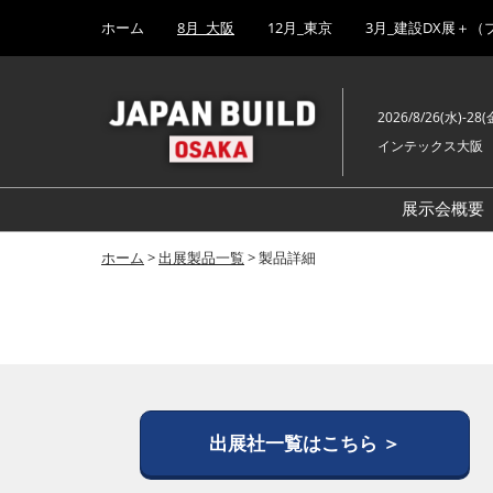
Press
ス
ホーム
8月_大阪
12月_東京
3月_建設DX展＋（
Escape
キ
to
ッ
close
プ
the
2026/8/26(水)-28(
し
menu.
インテックス大阪
て
進
む
展示会概要
ホーム
>
出展製品一覧
> 製品詳細
出展社一覧はこちら ＞