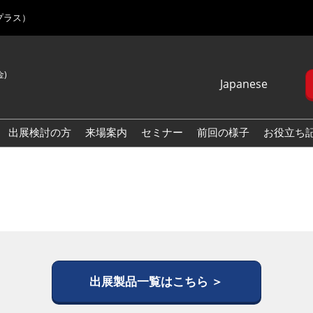
プラス）
金)
Japanese
Japanese
English
出展検討の方
来場案内
セミナー
前回の様子
お役立ち
Korean (Naver
Blog)
出展製品一覧はこちら ＞