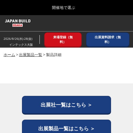
Press
ス
開催地で選ぶ
Escape
キ
to
ッ
close
ホーム
グ
プ
the
ロ
2026年08月26日
し
ー
menu.
インテックス大阪/ INTEX OSAKA
来場登録（無
出展資料請求（無
バ
2026/8/26(水)-28(金)
て
料）
料）
ル
インテックス大阪
進
ナ
8月_大阪
ビ
ホーム
>
出展製品一覧
> 製品詳細
む
2026年08月26日
ゲ
インテックス大阪/ INTEX OSAKA
ー
シ
ョ
12月_東京
ン
2026年12月02日
を
東京ビッグサイト/Tokyo Big Sight
折
り
た
出展社一覧はこちら ＞
3月_建設DX展＋（プラス）
た
2027年03月17日
む
東京ビッグサイト/Tokyo Big Sight
出展製品一覧はこちら ＞