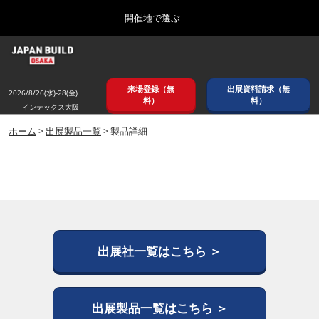
Press
ス
開催地で選ぶ
Escape
キ
to
ッ
close
ホーム
グ
プ
the
ロ
2026年08月26日
し
ー
menu.
インテックス大阪/ INTEX OSAKA
来場登録（無
出展資料請求（無
バ
2026/8/26(水)-28(金)
て
料）
料）
ル
インテックス大阪
進
ナ
8月_大阪
ビ
ホーム
>
出展製品一覧
> 製品詳細
む
2026年08月26日
ゲ
インテックス大阪/ INTEX OSAKA
ー
シ
ョ
12月_東京
ン
2026年12月02日
を
東京ビッグサイト/Tokyo Big Sight
折
り
た
出展社一覧はこちら ＞
3月_建設DX展＋（プラス）
た
2027年03月17日
む
東京ビッグサイト/Tokyo Big Sight
出展製品一覧はこちら ＞