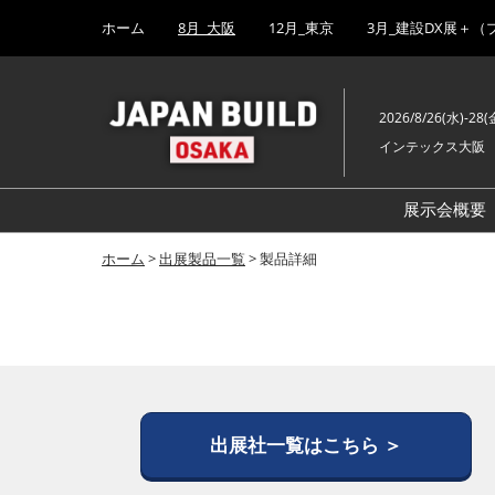
Press
ス
ホーム
8月_大阪
12月_東京
3月_建設DX展＋（
Escape
キ
to
ッ
close
プ
the
2026/8/26(水)-28(
し
menu.
インテックス大阪
て
進
む
展示会概要
ホーム
>
出展製品一覧
> 製品詳細
出展社一覧はこちら ＞