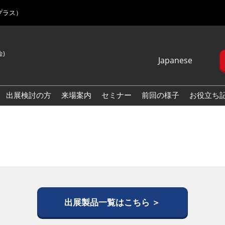
プラス）
金)
Japanese
Japanese
English
出展検討の方
来場案内
セミナー
前回の様子
お役立ち
Korean (Naver
Blog)
出展製品一覧はこちら ＞