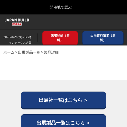
Press
ス
開催地で選ぶ
Escape
キ
to
ッ
close
ホーム
グ
プ
the
ロ
2026年08月26日
し
ー
menu.
インテックス大阪/ INTEX OSAKA
来場登録（無
出展資料請求（無
バ
2026/8/26(水)-28(金)
て
料）
料）
ル
インテックス大阪
進
ナ
8月_大阪
ビ
ホーム
>
出展製品一覧
> 製品詳細
む
2026年08月26日
ゲ
インテックス大阪/ INTEX OSAKA
ー
シ
ョ
12月_東京
ン
2026年12月02日
を
東京ビッグサイト/Tokyo Big Sight
折
り
た
出展社一覧はこちら ＞
3月_建設DX展＋（プラス）
た
2027年03月17日
む
東京ビッグサイト/Tokyo Big Sight
出展製品一覧はこちら ＞