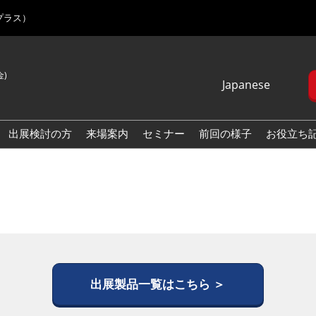
プラス）
金)
Japanese
Japanese
English
出展検討の方
来場案内
セミナー
前回の様子
お役立ち
Korean (Naver
Blog)
出展製品一覧はこちら ＞