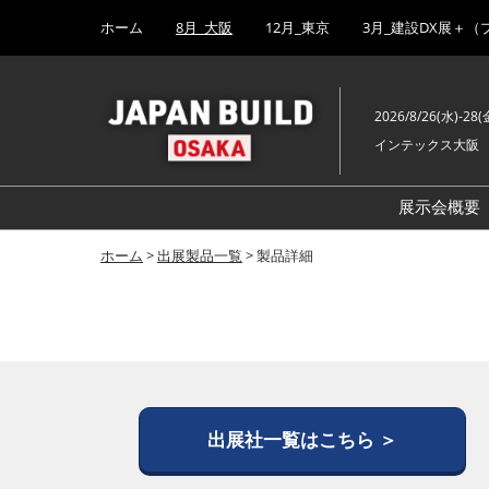
Press
ス
ホーム
8月_大阪
12月_東京
3月_建設DX展＋（
Escape
キ
to
ッ
close
プ
the
2026/8/26(水)-28(
し
menu.
インテックス大阪
て
進
む
展示会概要
ホーム
>
出展製品一覧
> 製品詳細
出展社一覧はこちら ＞