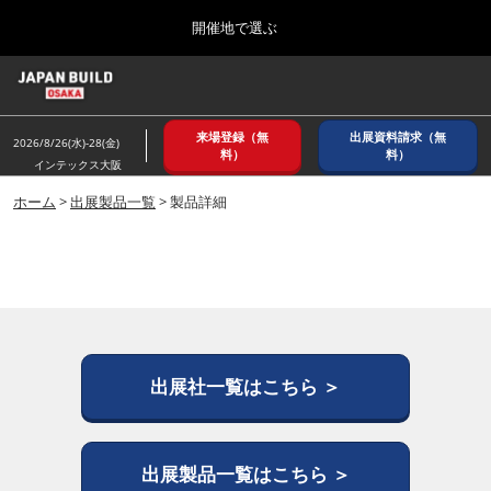
Press
ス
開催地で選ぶ
Escape
キ
to
ッ
close
ホーム
グ
プ
the
ロ
2026年08月26日
し
ー
menu.
インテックス大阪/ INTEX OSAKA
来場登録（無
出展資料請求（無
バ
2026/8/26(水)-28(金)
て
料）
料）
ル
インテックス大阪
進
ナ
8月_大阪
ビ
ホーム
>
出展製品一覧
> 製品詳細
む
2026年08月26日
ゲ
インテックス大阪/ INTEX OSAKA
ー
シ
ョ
12月_東京
ン
2026年12月02日
を
東京ビッグサイト/Tokyo Big Sight
折
り
た
出展社一覧はこちら ＞
3月_建設DX展＋（プラス）
た
2027年03月17日
む
東京ビッグサイト/Tokyo Big Sight
出展製品一覧はこちら ＞