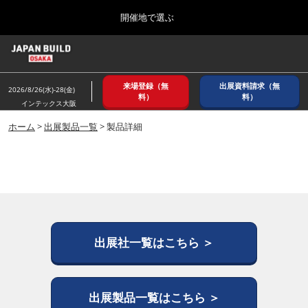
Press
ス
開催地で選ぶ
Escape
キ
to
ッ
close
ホーム
グ
プ
the
ロ
2026年08月26日
し
ー
menu.
インテックス大阪/ INTEX OSAKA
来場登録（無
出展資料請求（無
バ
2026/8/26(水)-28(金)
て
料）
料）
ル
インテックス大阪
進
ナ
8月_大阪
ビ
ホーム
>
出展製品一覧
> 製品詳細
む
2026年08月26日
ゲ
インテックス大阪/ INTEX OSAKA
ー
シ
ョ
12月_東京
ン
2026年12月02日
を
東京ビッグサイト/Tokyo Big Sight
折
り
た
出展社一覧はこちら ＞
3月_建設DX展＋（プラス）
た
2027年03月17日
む
東京ビッグサイト/Tokyo Big Sight
出展製品一覧はこちら ＞