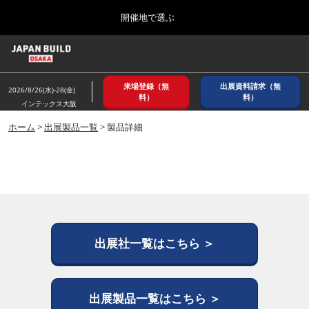
Press
ス
開催地で選ぶ
Escape
キ
to
ッ
close
ホーム
グ
プ
the
ロ
2026年08月26日
し
ー
menu.
インテックス大阪/ INTEX OSAKA
来場登録（無
出展資料請求（無
バ
2026/8/26(水)-28(金)
て
料）
料）
ル
インテックス大阪
進
ナ
8月_大阪
ビ
ホーム
>
出展製品一覧
> 製品詳細
む
2026年08月26日
ゲ
インテックス大阪/ INTEX OSAKA
ー
シ
ョ
12月_東京
ン
2026年12月02日
を
東京ビッグサイト/Tokyo Big Sight
折
り
た
出展社一覧はこちら ＞
3月_建設DX展＋（プラス）
た
2027年03月17日
む
東京ビッグサイト/Tokyo Big Sight
出展製品一覧はこちら ＞