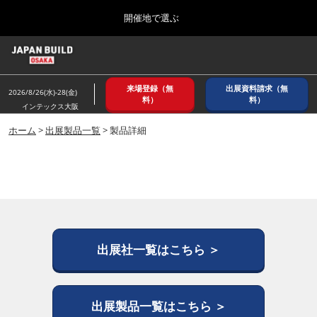
Press
ス
開催地で選ぶ
Escape
キ
to
ッ
close
ホーム
グ
プ
the
ロ
2026年08月26日
し
ー
menu.
インテックス大阪/ INTEX OSAKA
来場登録（無
出展資料請求（無
バ
2026/8/26(水)-28(金)
て
料）
料）
ル
インテックス大阪
進
ナ
8月_大阪
ビ
ホーム
>
出展製品一覧
> 製品詳細
む
2026年08月26日
ゲ
インテックス大阪/ INTEX OSAKA
ー
シ
ョ
12月_東京
ン
2026年12月02日
を
東京ビッグサイト/Tokyo Big Sight
折
り
た
出展社一覧はこちら ＞
3月_建設DX展＋（プラス）
た
2027年03月17日
む
東京ビッグサイト/Tokyo Big Sight
出展製品一覧はこちら ＞