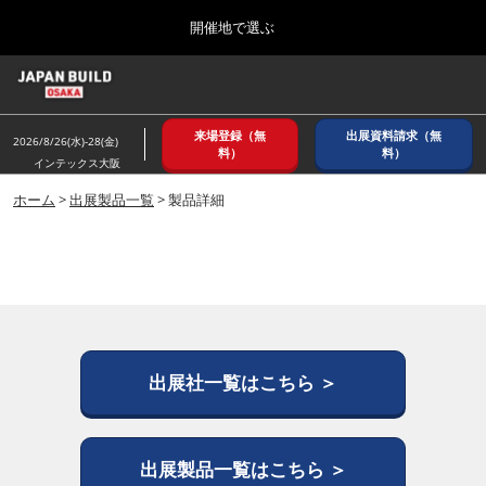
Press
ス
開催地で選ぶ
Escape
キ
to
ッ
close
ホーム
グ
プ
the
ロ
2026年08月26日
し
ー
menu.
インテックス大阪/ INTEX OSAKA
来場登録（無
出展資料請求（無
バ
2026/8/26(水)-28(金)
て
料）
料）
ル
インテックス大阪
進
ナ
8月_大阪
ビ
ホーム
>
出展製品一覧
> 製品詳細
む
2026年08月26日
ゲ
インテックス大阪/ INTEX OSAKA
ー
シ
ョ
12月_東京
ン
2026年12月02日
を
東京ビッグサイト/Tokyo Big Sight
折
り
た
出展社一覧はこちら ＞
3月_建設DX展＋（プラス）
た
2027年03月17日
む
東京ビッグサイト/Tokyo Big Sight
出展製品一覧はこちら ＞