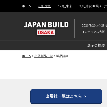
Press
ス
ホーム
8月_大阪
12月_東京
3月_建設DX展＋（
Escape
キ
to
ッ
close
プ
the
2026/8/26(水)-28(
し
menu.
インテックス大阪
て
進
む
展示会概要
ホーム
>
出展製品一覧
> 製品詳細
出展社一覧はこちら ＞