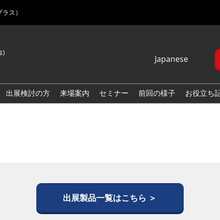
プラス）
金)
Japanese
Japanese
English
出展検討の方
来場案内
セミナー
前回の様子
お役立ち
Korean (Naver
Blog)
出展製品一覧はこちら ＞