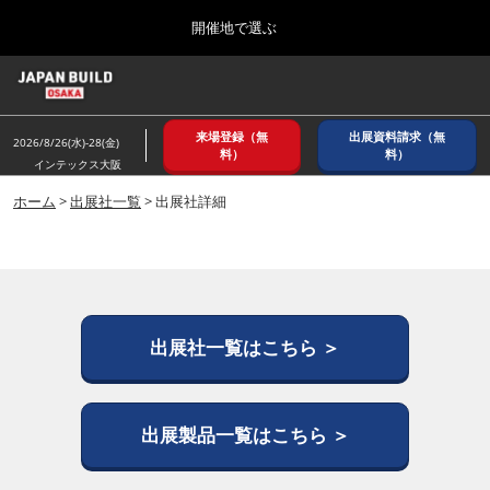
Press
ス
開催地で選ぶ
Escape
キ
to
ッ
close
ホーム
グ
プ
the
ロ
2026年08月26日
し
ー
menu.
インテックス大阪/ INTEX OSAKA
来場登録（無
出展資料請求（無
バ
2026/8/26(水)-28(金)
て
料）
料）
ル
インテックス大阪
進
ナ
8月_大阪
ビ
ホーム
>
出展社一覧
> 出展社詳細
む
2026年08月26日
ゲ
インテックス大阪/ INTEX OSAKA
ー
シ
ョ
12月_東京
ン
2026年12月02日
を
東京ビッグサイト/Tokyo Big Sight
折
出展社一覧はこちら ＞
り
た
3月_建設DX展＋（プラス）
た
2027年03月17日
む
出展製品一覧はこちら ＞
東京ビッグサイト/Tokyo Big Sight