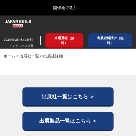
Press
ス
開催地で選ぶ
Escape
キ
to
ッ
close
ホーム
グ
プ
the
ロ
2026年08月26日
し
ー
menu.
インテックス大阪/ INTEX OSAKA
来場登録（無
出展資料請求（無
バ
2026/8/26(水)-28(金)
て
料）
料）
ル
インテックス大阪
進
ナ
8月_大阪
ビ
ホーム
>
出展社一覧
> 出展社詳細
む
2026年08月26日
ゲ
インテックス大阪/ INTEX OSAKA
ー
シ
ョ
12月_東京
ン
2026年12月02日
を
東京ビッグサイト/Tokyo Big Sight
折
出展社一覧はこちら ＞
り
た
3月_建設DX展＋（プラス）
た
2027年03月17日
む
出展製品一覧はこちら ＞
東京ビッグサイト/Tokyo Big Sight