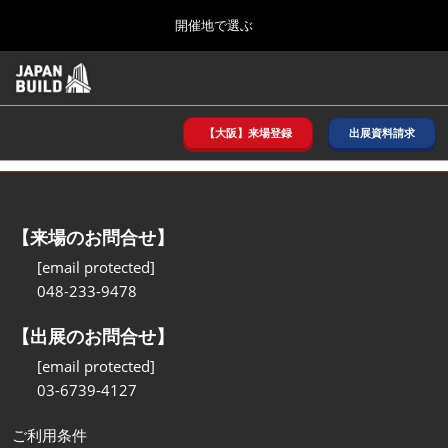
Press
ス
開催地で選ぶ
Escape
キ
to
ッ
close
ホーム
グ
プ
the
ロ
2026年08月26日
し
ー
menu.
インテックス大阪/ INTEX OSAKA
バ
【大阪】来場登録
出展資料請求
て
ル
進
ナ
8月_大阪
ビ
む
2026年08月26日
ゲ
インテックス大阪/ INTEX OSAKA
ー
【来場のお問合せ】
シ
ョ
12月_東京
[email protected]
ン
2026年12月02日
048-233-9478
を
東京ビッグサイト/Tokyo Big Sight
折
り
【出展のお問合せ】
た
3月_建設DX展＋（プラス）
た
[email protected]
2027年03月17日
む
03-6739-4127
東京ビッグサイト/Tokyo Big Sight
ご利用条件