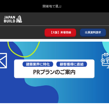
Press
ス
開催地で選ぶ
Escape
キ
to
ッ
close
ホーム
グ
プ
the
ロ
2026年08月26日
し
ー
menu.
インテックス大阪/ INTEX OSAKA
バ
【大阪】来場登録
出展資料請求
て
ル
進
ナ
8月_大阪
ビ
む
2026年08月26日
ゲ
インテックス大阪/ INTEX OSAKA
ー
シ
ョ
12月_東京
ン
2026年12月02日
を
東京ビッグサイト/Tokyo Big Sight
折
り
た
3月_建設DX展＋（プラス）
た
2027年03月17日
む
東京ビッグサイト/Tokyo Big Sight