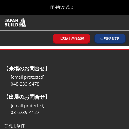
Press
ス
開催地で選ぶ
Escape
キ
to
ッ
close
ホーム
グ
プ
the
ロ
2026年08月26日
し
ー
menu.
インテックス大阪/ INTEX OSAKA
バ
【大阪】来場登録
出展資料請求
て
ル
進
ナ
8月_大阪
ビ
む
2026年08月26日
ゲ
インテックス大阪/ INTEX OSAKA
ー
【来場のお問合せ】
シ
ョ
12月_東京
[email protected]
ン
2026年12月02日
048-233-9478
を
東京ビッグサイト/Tokyo Big Sight
折
り
【出展のお問合せ】
た
3月_建設DX展＋（プラス）
た
[email protected]
2027年03月17日
む
03-6739-4127
東京ビッグサイト/Tokyo Big Sight
ご利用条件