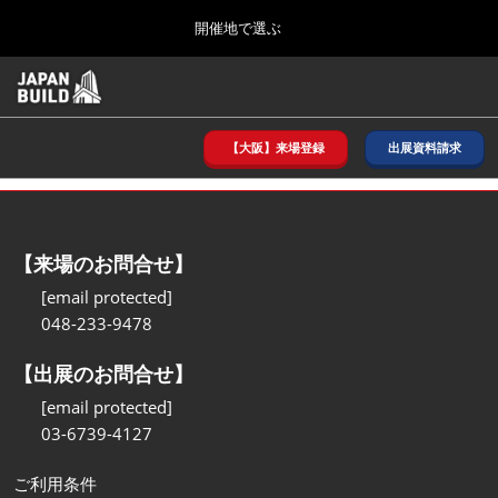
Press
ス
開催地で選ぶ
Escape
キ
to
ッ
close
ホーム
グ
プ
the
ロ
2026年08月26日
し
ー
menu.
インテックス大阪/ INTEX OSAKA
バ
【大阪】来場登録
出展資料請求
て
ル
進
ナ
8月_大阪
ビ
む
2026年08月26日
ゲ
インテックス大阪/ INTEX OSAKA
ー
【来場のお問合せ】
シ
ョ
12月_東京
[email protected]
ン
2026年12月02日
048-233-9478
を
東京ビッグサイト/Tokyo Big Sight
折
り
【出展のお問合せ】
た
3月_建設DX展＋（プラス）
た
[email protected]
2027年03月17日
む
03-6739-4127
東京ビッグサイト/Tokyo Big Sight
ご利用条件