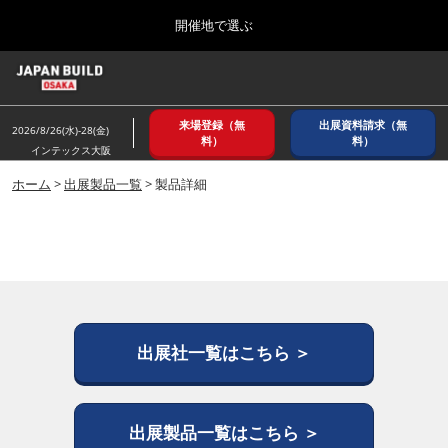
Press
ス
開催地で選ぶ
Escape
キ
to
ッ
close
ホーム
グ
プ
the
ロ
2026年08月26日
し
ー
menu.
インテックス大阪/ INTEX OSAKA
来場登録（無
出展資料請求（無
バ
2026/8/26(水)-28(金)
て
料）
料）
ル
インテックス大阪
進
ナ
8月_大阪
ビ
ホーム
>
出展製品一覧
> 製品詳細
む
2026年08月26日
ゲ
インテックス大阪/ INTEX OSAKA
ー
シ
ョ
12月_東京
ン
2026年12月02日
を
東京ビッグサイト/Tokyo Big Sight
折
り
た
出展社一覧はこちら ＞
3月_建設DX展＋（プラス）
た
2027年03月17日
む
東京ビッグサイト/Tokyo Big Sight
出展製品一覧はこちら ＞